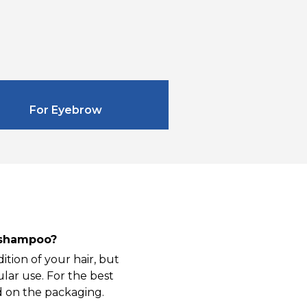
For Eyebrow
g shampoo?
tion of your hair, but
ular use. For the best
d on the packaging.