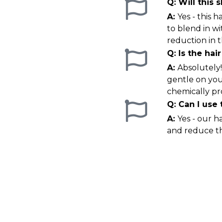
Will this
Yes - this 
to blend in wi
reduction in t
Is the hai
Absolutely!
gentle on your
chemically pr
Can I use
Yes - our h
and reduce th
Get The
Hair Yo