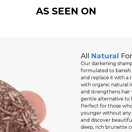
AS SEEN ON
All
Natural
For
Our darkening shampo
formulated to banish gr
and replace it with a
with organic natural i
and strengthens hair 
gentle alternative to
Perfect for those who
younger without any 
and discover beautiful
deep, rich brunette c