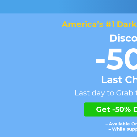
America’s #1 Dar
Disc
-5
Last C
Last day to Grab
Get -50% 
– Available O
– While supp