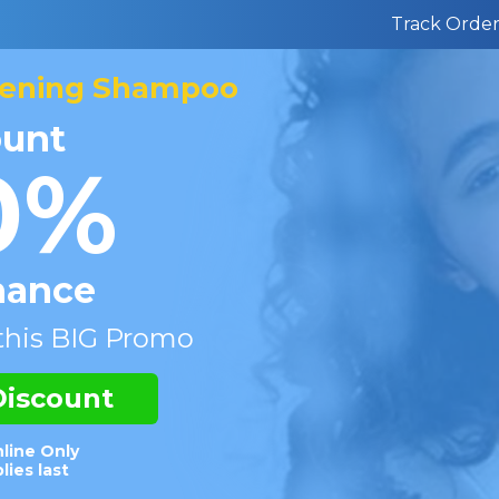
Track Orde
kening Shampoo
ount
0%
hance
 this BIG Promo
Discount
nline Only
lies last