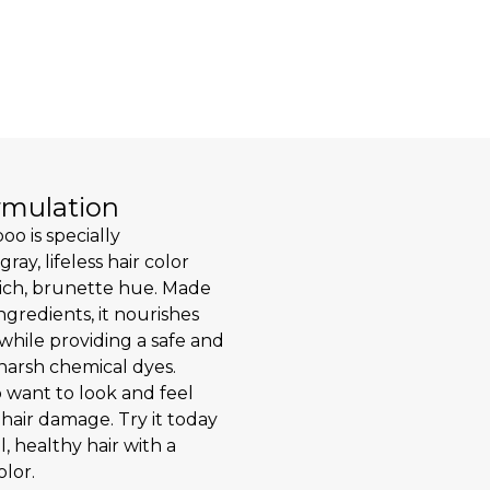
mulation
o is specially
ay, lifeless hair color
 rich, brunette hue. Made
ngredients, it nourishes
while providing a safe and
 harsh chemical dyes.
 want to look and feel
hair damage. Try it today
, healthy hair with a
olor.