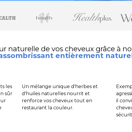
eur naturelle de vos cheveux grâce à 
assombrissant entièrement nature
ts les
Un mélange unique d'herbes et
Exempt
en sûr
d'huiles naturelles nourrit et
agressi
eur
renforce vos cheveux tout en
il conv
e
restaurant la couleur.
cheveu
sécurit