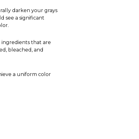
urally darken your grays
d see a significant
lor.
 ingredients that are
ated, bleached, and
hieve a uniform color