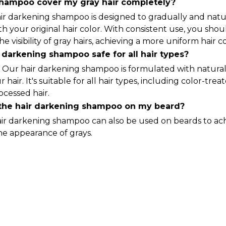
 shampoo cover my gray hair completely?
hair darkening shampoo is designed to gradually and nat
th your original hair color. With consistent use, you shoul
he visibility of gray hairs, achieving a more uniform hair co
r darkening shampoo safe for all hair types?
 Our hair darkening shampoo is formulated with natural
 hair. It's suitable for all hair types, including color-tre
ocessed hair.
 the hair darkening shampoo on my beard?
air darkening shampoo can also be used on beards to ac
e appearance of grays.
u Want